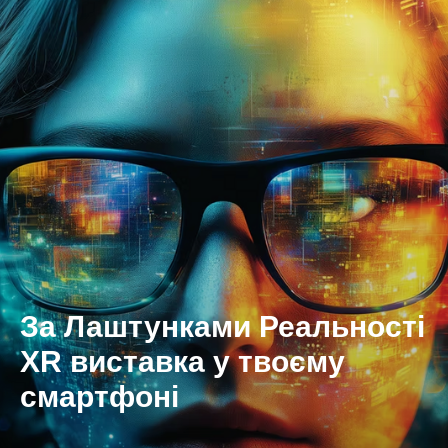
За Лаштунками Реальності
XR виставка у твоєму
смартфоні