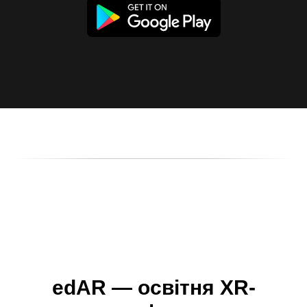
edAR
— освітня XR-